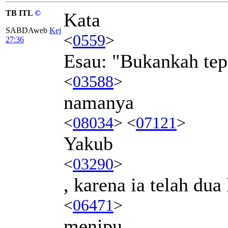
TB ITL
©
Kata
SABDAweb
Kej
<
0559
>
27:36
Esau: "Bukankah tep
<
03588
>
namanya
<
08034
> <
07121
>
Yakub
<
03290
>
, karena ia telah dua 
<
06471
>
menipu