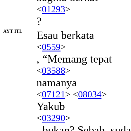
<
01293
>
?
AYT ITL
Esau berkata
<
0559
>
, “Memang tepat
<
03588
>
namanya
<
07121
> <
08034
>
Yakub
<
03290
>
, bukan? Sebab, suda