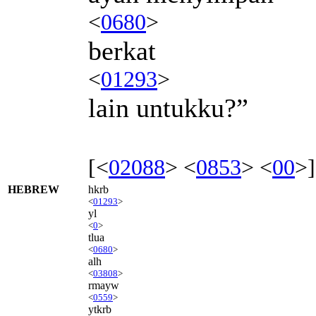
<
0680
>
berkat
<
01293
>
lain untukku?”
[<
02088
> <
0853
> <
00
>]
HEBREW
hkrb
<
01293
>
yl
<
0
>
tlua
<
0680
>
alh
<
03808
>
rmayw
<
0559
>
ytkrb