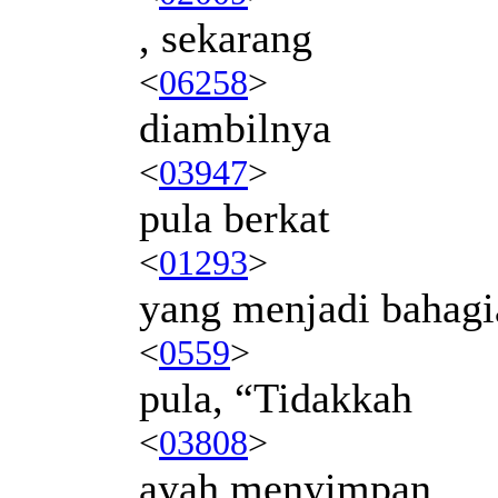
, sekarang
<
06258
>
diambilnya
<
03947
>
pula berkat
<
01293
>
yang menjadi bahagi
<
0559
>
pula, “Tidakkah
<
03808
>
ayah menyimpan