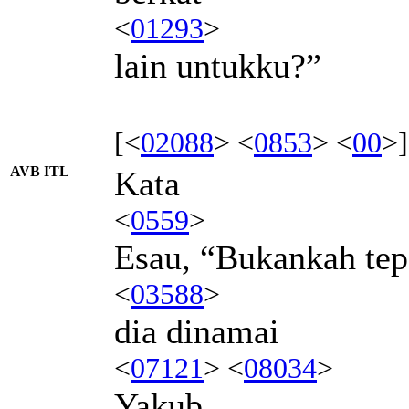
<
01293
>
lain untukku?”
[<
02088
> <
0853
> <
00
>]
AVB ITL
Kata
<
0559
>
Esau, “Bukankah tep
<
03588
>
dia dinamai
<
07121
> <
08034
>
Yakub