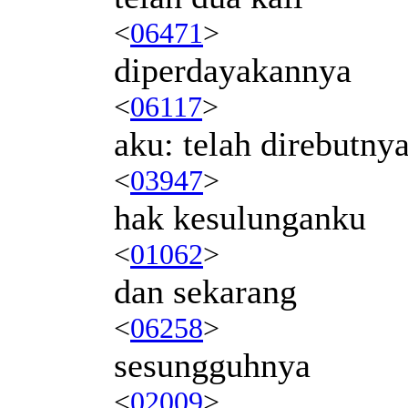
<
06471
>
diperdayakannya
<
06117
>
aku: telah direbutny
<
03947
>
hak kesulunganku
<
01062
>
dan sekarang
<
06258
>
sesungguhnya
<
02009
>