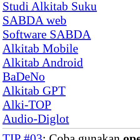
Studi Alkitab Suku
SABDA web
Software SABDA
Alkitab Mobile
Alkitab Android
BaDeNo
Alkitab GPT
Alki-TOP
Audio-Diglot
TIP #03
: Coba gunakan
op