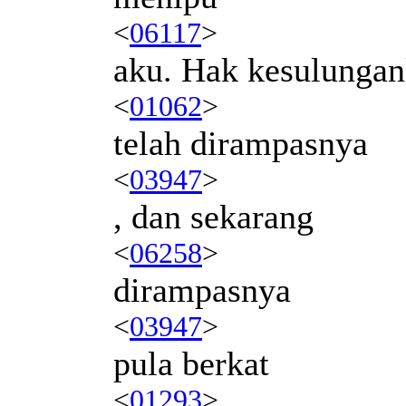
<
06117
>
aku. Hak kesulunga
<
01062
>
telah dirampasnya
<
03947
>
, dan sekarang
<
06258
>
dirampasnya
<
03947
>
pula berkat
<
01293
>