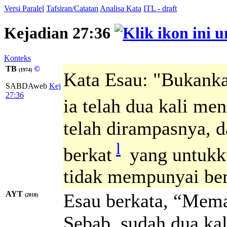
Versi Paralel
Tafsiran/Catatan
Analisa Kata
ITL - draft
Kejadian 27:36
Konteks
TB
©
(1974)
Kata Esau: "Bukanka
SABDAweb
Kej
27:36
ia telah dua kali me
telah dirampasnya, 
l
berkat
yang untukk
tidak mempunyai ber
AYT
Esau berkata, “Mem
(2018)
Sebab, sudah dua ka