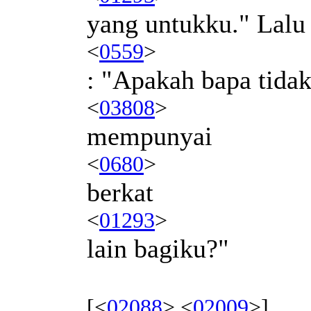
yang untukku." Lalu
<
0559
>
: "Apakah bapa tida
<
03808
>
mempunyai
<
0680
>
berkat
<
01293
>
lain bagiku?"
[<
02088
> <
02009
>]