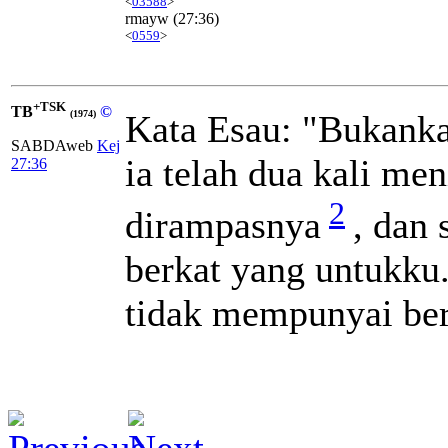
<
03588
>
rmayw
(27:36)
<
0559
>
+TSK
TB
©
Kata Esau: "Bukank
(1974)
SABDAweb
Kej
ia telah dua kali me
27:36
2
dirampasnya
, dan
berkat yang untukku
tidak mempunyai ber