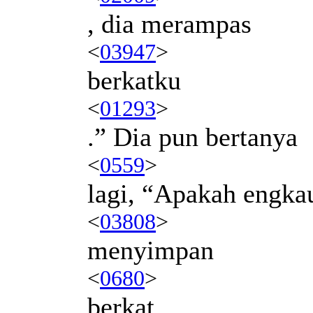
, dia merampas
<
03947
>
berkatku
<
01293
>
.” Dia pun bertanya
<
0559
>
lagi, “Apakah engka
<
03808
>
menyimpan
<
0680
>
berkat