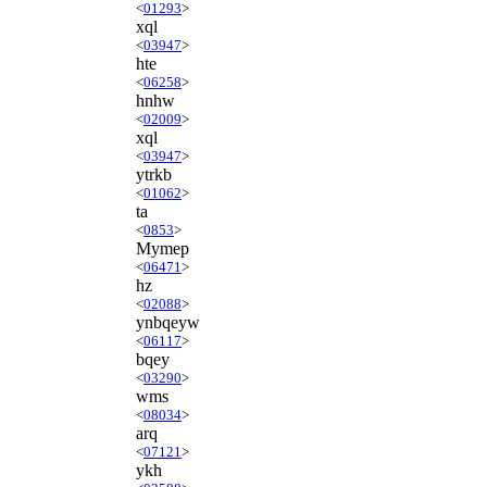
<
01293
>
xql
<
03947
>
hte
<
06258
>
hnhw
<
02009
>
xql
<
03947
>
ytrkb
<
01062
>
ta
<
0853
>
Mymep
<
06471
>
hz
<
02088
>
ynbqeyw
<
06117
>
bqey
<
03290
>
wms
<
08034
>
arq
<
07121
>
ykh