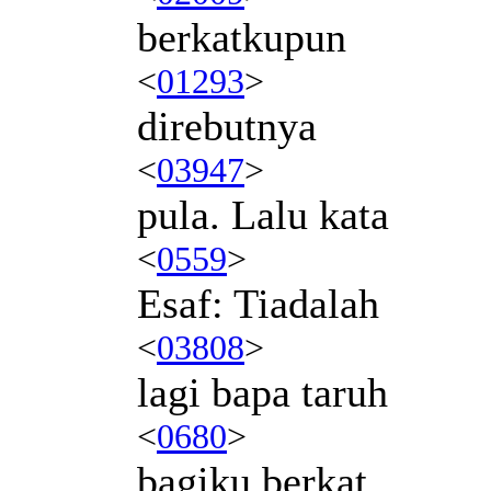
berkatkupun
<
01293
>
direbutnya
<
03947
>
pula. Lalu kata
<
0559
>
Esaf: Tiadalah
<
03808
>
lagi bapa taruh
<
0680
>
bagiku berkat