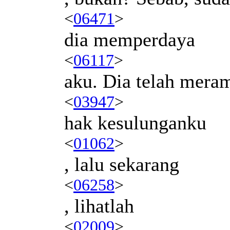
<
06471
>
dia memperdaya
<
06117
>
aku. Dia telah mera
<
03947
>
hak kesulunganku
<
01062
>
, lalu sekarang
<
06258
>
, lihatlah
<
02009
>