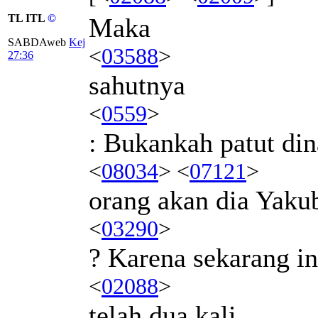
TL ITL
©
Maka
SABDAweb
Kej
<
03588
>
27:36
sahutnya
<
0559
>
: Bukankah patut di
<
08034
> <
07121
>
orang akan dia Yaku
<
03290
>
? Karena sekarang in
<
02088
>
telah dua kali