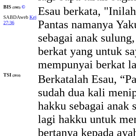
BIS
©
Esau berkata, "Inila
(1985)
SABDAweb
Kej
Pantas namanya Yaku
27:36
sebagai anak sulung
berkat yang untuk s
mempunyai berkat la
TSI
Berkatalah Esau, “P
(2014)
sudah dua kali meni
hakku sebagai anak 
lagi hakku untuk me
bertanya kepada aya