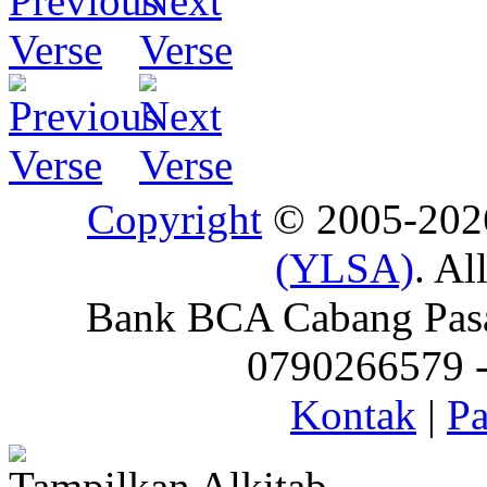
Copyright
© 2005-20
(YLSA)
. Al
Bank BCA Cabang Pasar
0790266579 - 
Kontak
|
Pa
Tampilkan Alkitab