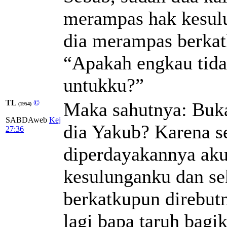
merampas hak kesulun
dia merampas berkatk
“Apakah engkau tida
untukku?”
TL
©
Maka sahutnya: Buka
(1954)
SABDAweb
Kej
dia Yakub? Karena se
27:36
diperdayakannya aku:
kesulunganku dan s
berkatkupun direbutn
lagi bapa taruh bagi