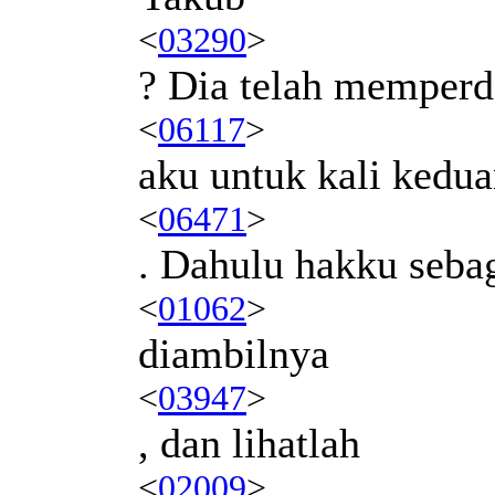
<
03290
>
? Dia telah memper
<
06117
>
aku untuk kali kedu
<
06471
>
. Dahulu hakku seba
<
01062
>
diambilnya
<
03947
>
, dan lihatlah
<
02009
>