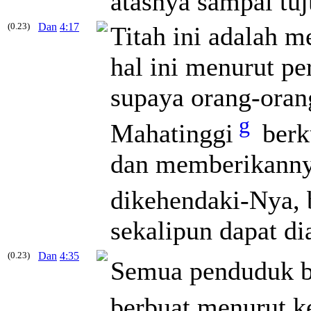
atasnya sampai tuj
(0.23)
Dan
4:17
Titah ini adalah m
hal ini menurut pe
supaya orang-oran
g
Mahatinggi
berk
dan memberikanny
dikehendaki-Nya, 
sekalipun dapat d
(0.23)
Dan
4:35
Semua penduduk b
berbuat menurut 