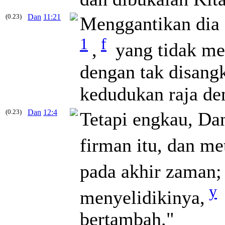
(0.23)
Dan
11:21
Menggantikan dia 
1
f
,
yang tidak me
dengan tak disang
kedudukan raja den
(0.23)
Dan
12:4
Tetapi engkau, Da
firman itu, dan me
pada akhir zaman;
y
menyelidikinya,
bertambah."