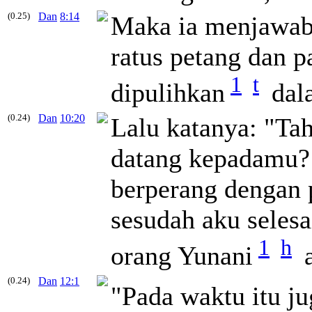
(0.25)
Dan
8:14
Maka ia menjawab:
ratus petang dan p
1
t
dipulihkan
dala
(0.24)
Dan
10:20
Lalu katanya: "Ta
datang kepadamu? 
berperang dengan 
sesudah aku seles
1
h
orang Yunani
a
(0.24)
Dan
12:1
"Pada waktu itu j