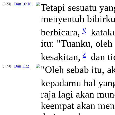
(0.23)
Dan
10:16
Tetapi sesuatu ya
menyentuh bibirku
y
berbicara,
kataku
itu: "Tuanku, oleh
z
kesakitan,
dan ti
(0.23)
Dan
11:2
"Oleh sebab itu, 
kepadamu hal yan
raja lagi akan mun
keempat akan mend