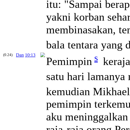
itu: "Sampai bera
yakni korban sehar
membinasakan, tem
bala tentara yang 
(0.24)
Dan
10:13
s
Pemimpin
keraja
satu hari lamanya
kemudian Mikhael
pemimpin terkemu
aku meninggalkan 
raja-raja orang Per