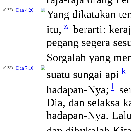
(0.23)
Dan
4:26
Yang dikatakan te
z
itu,
berarti: ker
pegang segera ses
Sorgalah yang me
(0.23)
Dan
7:10
k
suatu sungai api
l
hadapan-Nya;
ser
Dia, dan selaksa ka
hadapan-Nya. Lalu
dan dibukalah Kita