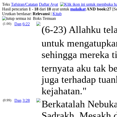
Teks
Tafsiran/Catatan
Daftar Ayat
Hasil pencarian
1
-
18
dari
18
ayat untuk
malaikat
AND book:27
[S
Urutkan berdasar:
Relevansi
|
Kitab
Boks Temuan
(1.00)
Dan
6:22
(6-23) Allahku te
untuk mengatupkan
sehingga mereka t
ternyata aku tak b
juga terhadap tuan
kejahatan."
(0.99)
Dan
3:28
Berkatalah Nebuka
Sadrakh, Mesakh d