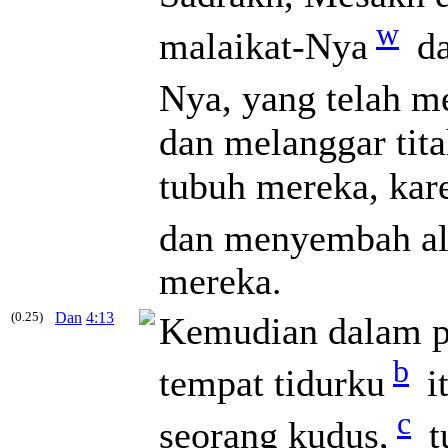
w
malaikat-Nya
da
Nya, yang telah m
dan melanggar tit
tubuh mereka, ka
dan menyembah al
mereka.
(0.25)
Dan
4:13
Kemudian dalam pe
b
tempat tidurku
i
c
seorang kudus,
t