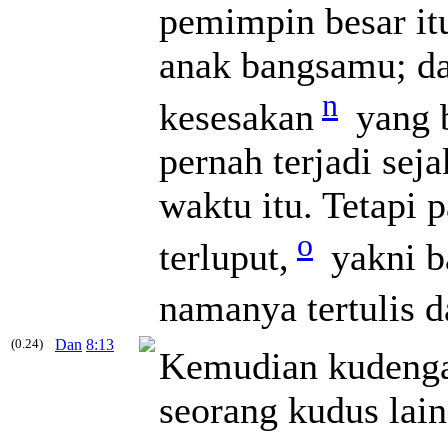
pemimpin besar it
anak bangsamu; da
n
kesesakan
yang 
pernah terjadi sej
waktu itu. Tetapi
o
terluput,
yakni b
namanya tertulis 
(0.24)
Dan
8:13
Kemudian kudenga
seorang kudus lain