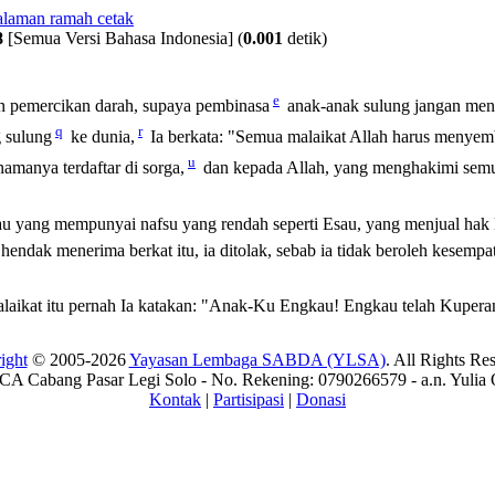
8
[Semua Versi Bahasa Indonesia]
(
0.001
detik)
e
 pemercikan darah, supaya pembinasa
anak-anak
sulung
jangan men
q
r
g
sulung
ke dunia,
Ia berkata: "Semua malaikat Allah harus menyem
u
amanya terdaftar di sorga,
dan kepada Allah, yang menghakimi semu
au yang mempunyai nafsu yang rendah seperti Esau, yang menjual hak
endak menerima berkat itu, ia ditolak, sebab ia tidak beroleh kesemp
malaikat itu pernah Ia katakan: "Anak-Ku Engkau! Engkau telah Kuper
ight
© 2005-2026
Yayasan Lembaga SABDA (YLSA)
. All Rights Re
A Cabang Pasar Legi Solo - No. Rekening: 0790266579 - a.n. Yulia 
Kontak
|
Partisipasi
|
Donasi