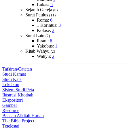
Lukas:
5
Sejarah Gereja
(0)
Surat Paulus
(11)
Roma:
6
1 Korintus:
3
Kolose:
2
Surat Lain
(7)
Ibrani:
6
Yakobus:
1
Kitab Wahyu
(2)
Wahyu:
2
Tafsiran/Catatan
Studi Kamus
Studi Kata
Leksikon
Sistem Studi Peta
Ilustrasi Khotbah
Ekspositori
Gambar
Resource
Bacaan Alkitab Harian
The Bible Project
Tetelestai