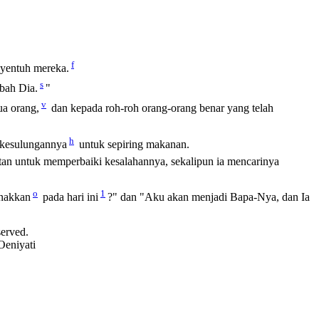
f
yentuh mereka.
s
bah Dia.
"
v
a orang,
dan kepada roh-roh orang-orang benar yang telah
h
kesulungannya
untuk sepiring makanan.
atan untuk memperbaiki kesalahannya, sekalipun ia mencarinya
o
1
anakkan
pada hari ini
?" dan "Aku akan menjadi Bapa-Nya, dan Ia
served.
Oeniyati