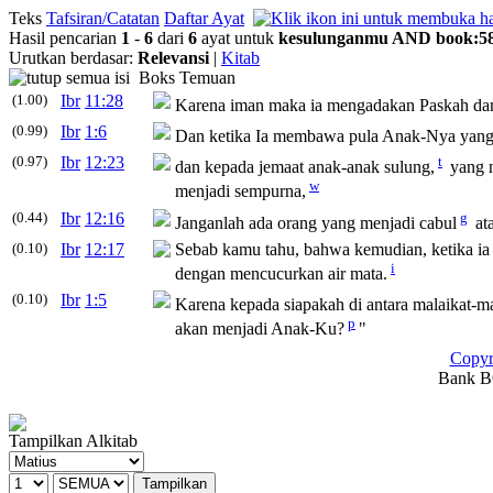
Teks
Tafsiran/Catatan
Daftar Ayat
Hasil pencarian
1
-
6
dari
6
ayat untuk
kesulunganmu
AND
book
:
5
Urutkan berdasar:
Relevansi
|
Kitab
Boks Temuan
(1.00)
Ibr
11:28
Karena iman maka ia mengadakan Paskah dan
(0.99)
Ibr
1:6
Dan ketika Ia membawa pula Anak-Nya yan
(0.97)
Ibr
12:23
t
dan kepada jemaat anak-anak
sulung
,
yang n
w
menjadi sempurna,
(0.44)
Ibr
12:16
g
Janganlah ada orang yang menjadi cabul
at
(0.10)
Ibr
12:17
Sebab kamu tahu, bahwa kemudian, ketika ia h
i
dengan mencucurkan air mata.
(0.10)
Ibr
1:5
Karena kepada siapakah di antara malaikat-
p
akan menjadi Anak-Ku?
"
Copyr
Bank BC
Tampilkan Alkitab