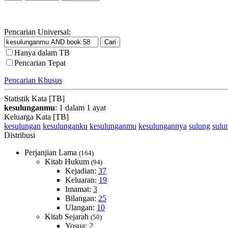
Pencarian Universal:
Hanya dalam TB
Pencarian Tepat
Pencarian Khusus
Statistik Kata [TB]
kesulunganmu
: 1 dalam 1 ayat
Keluarga Kata [TB]
kesulungan
kesulunganku
kesulunganmu
kesulungannya
sulung
sulu
Distribusi
Perjanjian Lama
(164)
Kitab Hukum
(94)
Kejadian:
37
Keluaran:
19
Imamat:
3
Bilangan:
25
Ulangan:
10
Kitab Sejarah
(50)
Yosua:
2