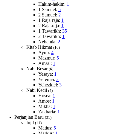
Hakim-hakim:
1
1 Samuel:
5
2 Samuel:
2
1 Raja-raja:
1
2 Raja-raja:
1
1 Tawarikh:
35
2 Tawarikh:
1
Nehemia:
2
Kitab Hikmat
(10)
Ayub:
4
Mazmur:
5
Amsal:
1
Nabi Besar
(6)
Yesaya:
1
Yeremia:
2
Yehezkiel:
3
Nabi Kecil
(4)
Hosea:
1
Amos:
1
Mikha:
1
Zakharia:
1
Perjanjian Baru
(31)
Injil
(11)
Matius:
5
Markus:
1