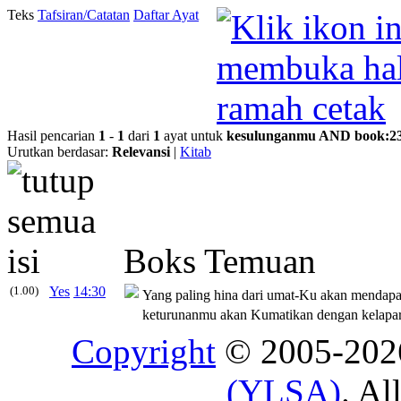
Teks
Tafsiran/Catatan
Daftar Ayat
Hasil pencarian
1
-
1
dari
1
ayat untuk
kesulunganmu
AND
book
:
2
Urutkan berdasar:
Relevansi
|
Kitab
Boks Temuan
(1.00)
Yes
14:30
Yang paling hina dari umat-Ku akan mendapa
keturunanmu akan Kumatikan dengan kelapar
Copyright
© 2005-20
(YLSA)
. Al