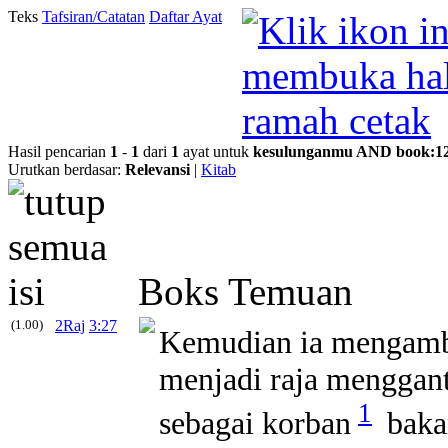
Teks
Tafsiran/Catatan
Daftar Ayat
Hasil pencarian
1
-
1
dari
1
ayat untuk
kesulunganmu
AND
book
:
1
Urutkan berdasar:
Relevansi
|
Kitab
Boks Temuan
(1.00)
2Raj
3:27
Kemudian ia mengamb
menjadi raja menggan
1
sebagai korban
bakar