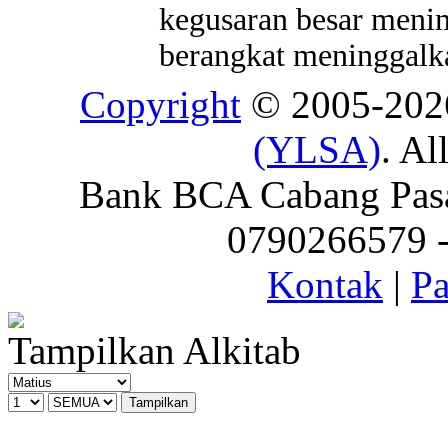
kegusaran besar menim
berangkat meninggalka
Copyright
© 2005-20
(YLSA)
. Al
Bank BCA Cabang Pasar
0790266579 - 
Kontak
|
Pa
Tampilkan Alkitab