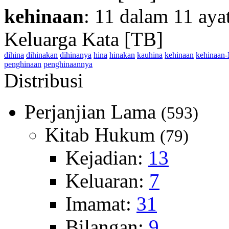
kehinaan
: 11 dalam 11 aya
Keluarga Kata [TB]
dihina
dihinakan
dihinanya
hina
hinakan
kauhina
kehinaan
kehinaan
penghinaan
penghinaannya
Distribusi
Perjanjian Lama
(593)
Kitab Hukum
(79)
Kejadian:
13
Keluaran:
7
Imamat:
31
Bilangan:
9