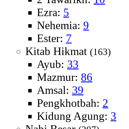
Ezra:
5
Nehemia:
9
Ester:
7
Kitab Hikmat
(163)
Ayub:
33
Mazmur:
86
Amsal:
39
Pengkhotbah:
2
Kidung Agung:
3
Nabi Besar