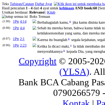
Teks
Tafsiran/Catatan
Daftar Ayat
Hasil pencarian
1
-
4
dari
4
ayat untuk
kehinaan
AND book:60
[Sem
Urutkan berdasar:
Relevansi
|
Kitab
Boks Temuan
(1.00)
1Ptr
4:14
u
Berbahagialah kamu,
jika kamu dinista kar
(0.98)
1Ptr
4:4
Sebab itu mereka heran, bahwa kamu tidak t
ketidaksenonohan yang sama, dan mereka me
(0.97)
1Ptr
2:1
u
Karena itu buanglah
segala kejahatan, sega
(0.96)
1Ptr
2:23
s
Ketika Ia dicaci maki,
Ia tidak membalas den
u
menyerahkannya
kepada Dia, yang menghak
Copyright
© 2005-20
(YLSA)
. Al
Bank BCA Cabang Pasar
0790266579 - 
Kontak
|
Pa