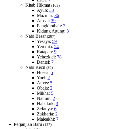
Kitab Hikmat
(163)
Ayub:
33
Mazmur:
86
Amsal:
39
Pengkhotbah:
2
Kidung Agung:
3
Nabi Besar
(207)
Yesaya:
59
Yeremia:
54
Ratapan:
9
Yehezkiel:
78
Daniel:
7
Nabi Kecil
(39)
Hosea:
5
Yoel:
2
Amos:
5
Obaja:
2
Mikha:
5
Nahum:
2
Habakuk:
3
Zefanya:
6
Zakharia:
2
Maleakhi:
7
Perjanjian Baru
(127)