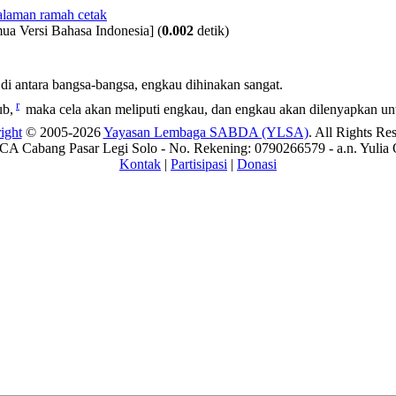
ua Versi Bahasa Indonesia]
(
0.002
detik)
di antara bangsa-bangsa, engkau
dihinakan
sangat.
r
ub,
maka cela akan meliputi engkau, dan engkau akan dilenyapkan u
ight
© 2005-2026
Yayasan Lembaga SABDA (YLSA)
. All Rights Re
A Cabang Pasar Legi Solo - No. Rekening: 0790266579 - a.n. Yulia 
Kontak
|
Partisipasi
|
Donasi