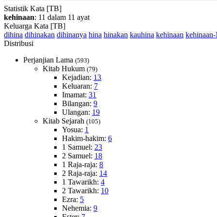
Statistik Kata [TB]
kehinaan
: 11 dalam 11 ayat
Keluarga Kata [TB]
dihina
dihinakan
dihinanya
hina
hinakan
kauhina
kehinaan
kehinaan
Distribusi
Perjanjian Lama
(593)
Kitab Hukum
(79)
Kejadian:
13
Keluaran:
7
Imamat:
31
Bilangan:
9
Ulangan:
19
Kitab Sejarah
(105)
Yosua:
1
Hakim-hakim:
6
1 Samuel:
23
2 Samuel:
18
1 Raja-raja:
8
2 Raja-raja:
14
1 Tawarikh:
4
2 Tawarikh:
10
Ezra:
5
Nehemia:
9
Ester:
7