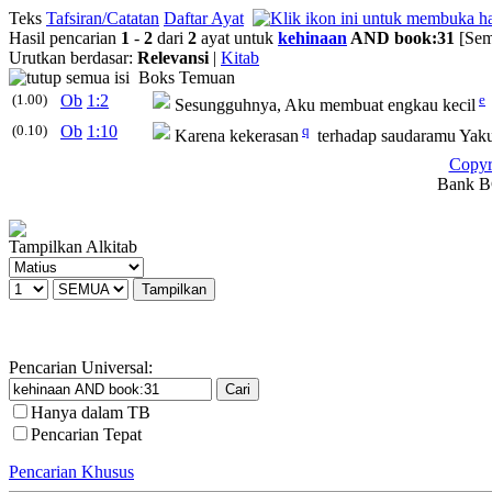
Teks
Tafsiran/Catatan
Daftar Ayat
Hasil pencarian
1
-
2
dari
2
ayat untuk
kehinaan
AND book:31
[Sem
Urutkan berdasar:
Relevansi
|
Kitab
Boks Temuan
(1.00)
Ob
1:2
e
Sesungguhnya, Aku membuat engkau kecil
(0.10)
Ob
1:10
q
Karena kekerasan
terhadap saudaramu Yak
Copyr
Bank BC
Tampilkan Alkitab
Pencarian Universal:
Hanya dalam TB
Pencarian Tepat
Pencarian Khusus