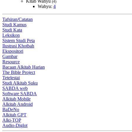
Kitab Wahyu
(4)
Wahyu:
4
Tafsiran/Catatan
Studi Kamus
Studi Kata
Leksikon
Sistem Studi Peta
Ilustrasi Khotbah
Ekspositori
Gambar
Resource
Bacaan Alkitab Harian
The Bible Project
Tetelestai
Studi Alkitab Suku
SABDA web
Software SABDA
Alkitab Mobile
Alkitab Android
BaDeNo
Alkitab GPT
Alki-TOP
Audio-Diglot