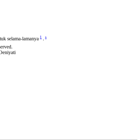
1
s
ntuk selama-lamanya
.
served.
Oeniyati