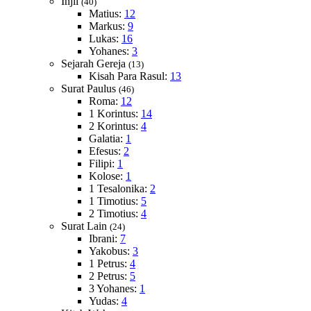
Injil
(40)
Matius:
12
Markus:
9
Lukas:
16
Yohanes:
3
Sejarah Gereja
(13)
Kisah Para Rasul:
13
Surat Paulus
(46)
Roma:
12
1 Korintus:
14
2 Korintus:
4
Galatia:
1
Efesus:
2
Filipi:
1
Kolose:
1
1 Tesalonika:
2
1 Timotius:
5
2 Timotius:
4
Surat Lain
(24)
Ibrani:
7
Yakobus:
3
1 Petrus:
4
2 Petrus:
5
3 Yohanes:
1
Yudas:
4