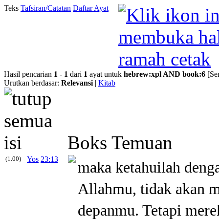
Teks
Tafsiran/Catatan
Daftar Ayat
Hasil pencarian
1
-
1
dari
1
ayat untuk
hebrew
:
xpl
AND
book
:
6
[Se
Urutkan berdasar:
Relevansi
|
Kitab
Boks Temuan
(1.00)
Yos
23:13
maka ketahuilah deng
Allahmu, tidak akan 
depanmu. Tetapi mere