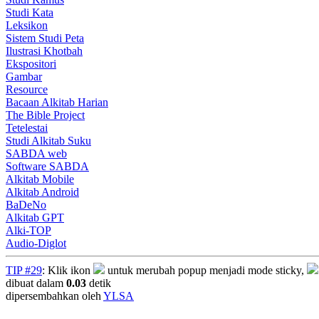
Studi Kata
Leksikon
Sistem Studi Peta
Ilustrasi Khotbah
Ekspositori
Gambar
Resource
Bacaan Alkitab Harian
The Bible Project
Tetelestai
Studi Alkitab Suku
SABDA web
Software SABDA
Alkitab Mobile
Alkitab Android
BaDeNo
Alkitab GPT
Alki-TOP
Audio-Diglot
TIP #29
: Klik ikon
untuk merubah popup menjadi mode sticky,
dibuat dalam
0.03
detik
dipersembahkan oleh
YLSA