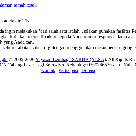
mukan dalam TB.
ingin melakukan "cari salah satu istilah", silakan gunakan fasilitas 
bagian kiri akan memerlihatkan kepada Anda nomor respons dalam catatan
ah yang Anda cari.
di seluruh alkitab.sabda.org dengan menggunakan mesin pencari google/
ight
© 2005-2026
Yayasan Lembaga SABDA (YLSA)
. All Rights Re
A Cabang Pasar Legi Solo - No. Rekening: 0790266579 - a.n. Yulia 
Kontak
|
Partisipasi
|
Donasi