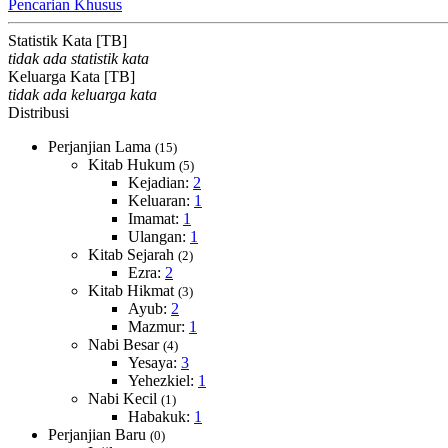
Pencarian Khusus
Statistik Kata [TB]
tidak ada statistik kata
Keluarga Kata [TB]
tidak ada keluarga kata
Distribusi
Perjanjian Lama
(15)
Kitab Hukum
(5)
Kejadian:
2
Keluaran:
1
Imamat:
1
Ulangan:
1
Kitab Sejarah
(2)
Ezra:
2
Kitab Hikmat
(3)
Ayub:
2
Mazmur:
1
Nabi Besar
(4)
Yesaya:
3
Yehezkiel:
1
Nabi Kecil
(1)
Habakuk:
1
Perjanjian Baru
(0)