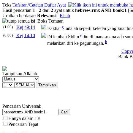
Teks
Tafsiran/Catatan
Daftar Ayat
Hasil pencarian
1
-
2
dari
2
ayat untuk
hebrew
:
rmx
AND
book
:
1
[S
Urutkan berdasar:
Relevansi
|
Kitab
Boks Temuan
(1.00)
Kej
49:14
g
Isakhar
adalah seperti keledai yang kuat tu
(0.80)
Kej
14:10
e
Di lembah Sidim
itu di mana-mana ada sumu
h
melarikan diri ke pegunungan.
Copyr
Bank BC
Tampilkan Alkitab
Pencarian Universal:
Hanya dalam TB
Pencarian Tepat