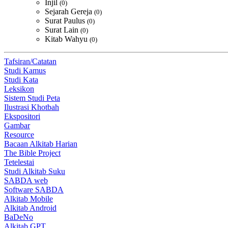
Injil
(0)
Sejarah Gereja
(0)
Surat Paulus
(0)
Surat Lain
(0)
Kitab Wahyu
(0)
Tafsiran/Catatan
Studi Kamus
Studi Kata
Leksikon
Sistem Studi Peta
Ilustrasi Khotbah
Ekspositori
Gambar
Resource
Bacaan Alkitab Harian
The Bible Project
Tetelestai
Studi Alkitab Suku
SABDA web
Software SABDA
Alkitab Mobile
Alkitab Android
BaDeNo
Alkitab GPT