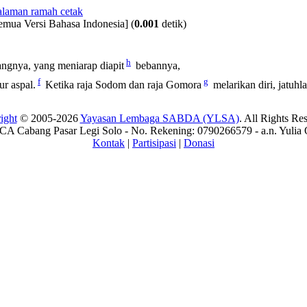
emua Versi Bahasa Indonesia]
(
0.001
detik)
h
langnya, yang meniarap diapit
bebannya,
f
g
r aspal.
Ketika raja Sodom dan raja Gomora
melarikan diri, jatuh
ight
© 2005-2026
Yayasan Lembaga SABDA (YLSA)
. All Rights Re
A Cabang Pasar Legi Solo - No. Rekening: 0790266579 - a.n. Yulia 
Kontak
|
Partisipasi
|
Donasi