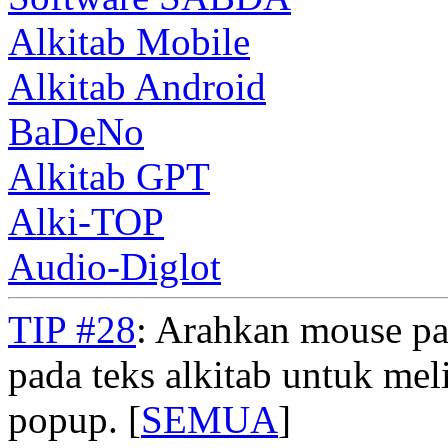
Alkitab Mobile
Alkitab Android
BaDeNo
Alkitab GPT
Alki-TOP
Audio-Diglot
TIP #28
: Arahkan mouse pad
pada teks alkitab untuk meli
popup. [
SEMUA
]