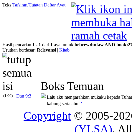
Teks
Tafsiran/Catatan
Daftar Ayat
Hasil pencarian
1
-
1
dari
1
ayat untuk
hebrew
:
hntaw
AND
book
:
2
Urutkan berdasar:
Relevansi
|
Kitab
Boks Temuan
(1.00)
Dan
9:3
Lalu aku mengarahkan mukaku kepada Tuhan 
x
kabung serta abu.
Copyright
© 2005-20
(YLSA)
. Al