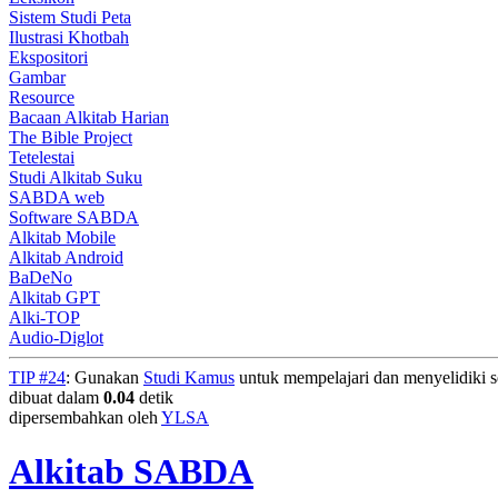
Sistem Studi Peta
Ilustrasi Khotbah
Ekspositori
Gambar
Resource
Bacaan Alkitab Harian
The Bible Project
Tetelestai
Studi Alkitab Suku
SABDA web
Software SABDA
Alkitab Mobile
Alkitab Android
BaDeNo
Alkitab GPT
Alki-TOP
Audio-Diglot
TIP #24
: Gunakan
Studi Kamus
untuk mempelajari dan menyelidiki seg
dibuat dalam
0.04
detik
dipersembahkan oleh
YLSA
Alkitab SABDA