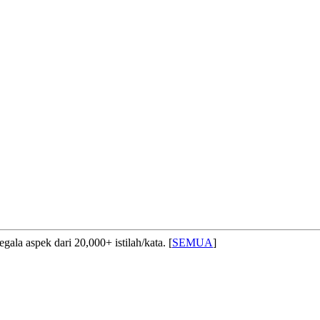
ala aspek dari 20,000+ istilah/kata. [
SEMUA
]