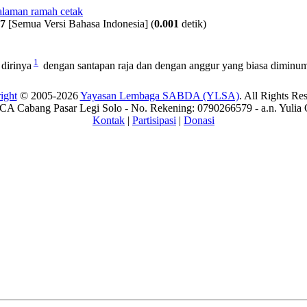
7
[Semua Versi Bahasa Indonesia]
(
0.001
detik)
1
dirinya
dengan santapan raja dan dengan anggur yang biasa diminum 
ight
© 2005-2026
Yayasan Lembaga SABDA (YLSA)
. All Rights Re
A Cabang Pasar Legi Solo - No. Rekening: 0790266579 - a.n. Yulia 
Kontak
|
Partisipasi
|
Donasi