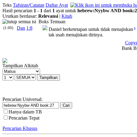
Teks
Tafsiran/Catatan
Daftar Ayat
Hasil pencarian
1
-
1
dari
1
ayat untuk
hebrew
:
Nyybw
AND
book
:
2
Urutkan berdasar:
Relevansi
|
Kitab
Boks Temuan
(1.00)
Dan
1:8
s
Daniel berketetapan untuk tidak menajiskan
tak usah menajiskan dirinya.
Copyr
Bank BC
Tampilkan Alkitab
Pencarian Universal:
Hanya dalam TB
Pencarian Tepat
Pencarian Khusus