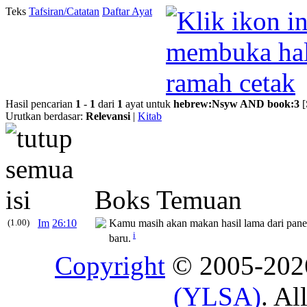
Teks
Tafsiran/Catatan
Daftar Ayat
Hasil pencarian
1
-
1
dari
1
ayat untuk
hebrew
:
Nsyw
AND
book
:
3
[
Urutkan berdasar:
Relevansi
|
Kitab
Boks Temuan
(1.00)
Im
26:10
Kamu masih akan makan hasil lama dari pane
i
baru.
Copyright
© 2005-20
(YLSA)
. Al