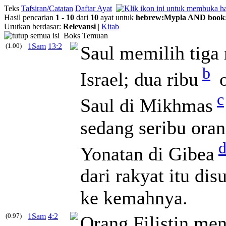
Teks
Tafsiran/Catatan
Daftar Ayat
Hasil pencarian
1
-
10
dari
10
ayat untuk
hebrew
:
Mypla
AND
book
Urutkan berdasar:
Relevansi
|
Kitab
Boks Temuan
(1.00)
1Sam
13:2
Saul memilih tiga 
b
Israel; dua ribu
o
c
Saul di Mikhmas
sedang seribu ora
Yonatan di Gibea
dari rakyat itu di
ke kemahnya.
(0.97)
1Sam
4:2
Orang Filistin me