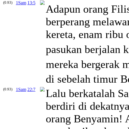
(0.93)
1Sam
13:5
Adapun orang Fili
berperang melawan
kereta, enam ribu
pasukan berjalan k
mereka bergerak 
di sebelah timur 
(0.93)
1Sam
22:7
Lalu berkatalah S
berdiri di dekatny
orang Benyamin! A