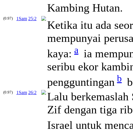
Kambing Hutan.
(0.97)
1Sam
25:2
Ketika itu ada seo
mempunyai perusah
a
kaya:
ia mempuny
seribu ekor kambi
b
pengguntingan
b
(0.97)
1Sam
26:2
Lalu berkemaslah 
Zif dengan tiga ri
Israel untuk menca