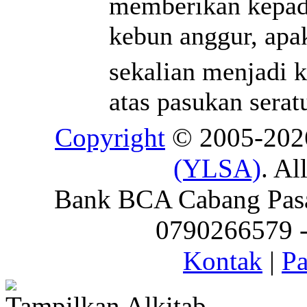
memberikan kepad
kebun anggur, apa
sekalian menjadi 
atas pasukan serat
Copyright
© 2005-20
(YLSA)
. Al
Bank BCA Cabang Pasar
0790266579 - 
Kontak
|
Pa
Tampilkan Alkitab