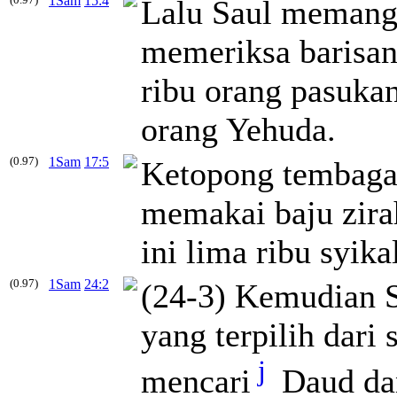
1Sam
15:4
Lalu Saul memangg
memeriksa barisan
ribu orang pasukan
orang Yehuda.
(0.97)
1Sam
17:5
Ketopong tembaga 
memakai baju zirah
ini lima ribu syik
(0.97)
1Sam
24:2
(24-3) Kemudian S
yang terpilih dari 
j
mencari
Daud dan