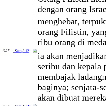
dengan orang Isra
menghebat, terpuku
orang Filistin, y
ribu orang di meda
(0.97)
1Sam
8:12
ia akan menjadika
seribu dan kepala
membajak ladangn
baginya; senjata-s
akan dibuat merek
(0.97)