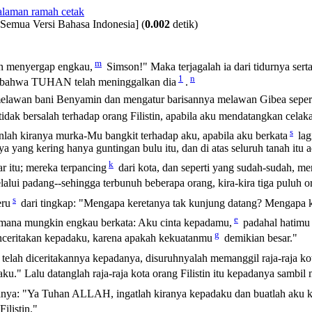
[Semua Versi Bahasa Indonesia]
(
0.002
detik)
m
tin menyergap engkau,
Simson!" Maka terjagalah ia dari tidurnya ser
1
n
ya, bahwa TUHAN telah meninggalkan dia
.
 melawan bani Benyamin dan mengatur barisannya melawan Gibea seper
tidak bersalah terhadap orang Filistin, apabila aku mendatangkan cela
s
nlah kiranya murka-Mu bangkit terhadap aku, apabila aku berkata
lag
a yang kering hanya guntingan bulu itu, dan di atas seluruh tanah itu
k
 itu; mereka terpancing
dari kota, dan seperti yang sudah-sudah, me
alui padang--sehingga terbunuh beberapa orang, kira-kira tiga puluh ora
s
eru
dari tingkap: "Mengapa keretanya tak kunjung datang? Mengapa 
e
imana mungkin engkau berkata: Aku cinta kepadamu,
padahal hatimu t
g
ceritakan kepadaku, karena apakah kekuatanmu
demikian besar."
a telah diceritakannya kepadanya, disuruhnyalah memanggil raja-raja kot
daku." Lalu datanglah raja-raja kota orang Filistin itu kepadanya samb
nya: "Ya Tuhan ALLAH, ingatlah kiranya kepadaku dan buatlah aku kuat
ilistin."