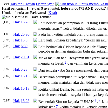
Teks
Tafsiran/Catatan
Daftar Ayat
Hasil pencarian
1
-
9
dari
9
ayat untuk
hebrew
:
06471
AND
book
:
7
Urutkan berdasar:
Relevansi
|
Kitab
Boks Temuan
(1.00)
Hak
16:20
Lalu berserulah perempuan itu: "Orang Filis
meronta lepas." Tetapi tidaklah diketahuin
(1.00)
Hak
20:30
Pada hari ketiga majulah orang-orang Israel
(0.96)
Hak
15:3
Lalu kata Simson kepadanya: "Sekali ini aku 
(0.94)
Hak
6:39
Lalu berkatalah Gideon kepada Allah: "Janga
percobaan dengan guntingan bulu itu: sekirany
(0.94)
Hak
20:31
Maka majulah bani Benyamin menyerbu laskar
l
menuju ke Betel,
dan yang lain ke Gibea mel
(0.92)
Hak
5:28
r
Dari jendela
ibu Sisera menjenguk dan bers
(0.87)
Hak
16:15
Berkatalah perempuan itu kepadanya: "Baga
mempermain-mainkan aku dan tidak mau men
(0.87)
Hak
16:18
Ketika dilihat Delila, bahwa segala isi hatiny
ia telah menceritakan segala isi hatinya kepa
(0.87)
Hak
16:28
1
x
Berserulah Simson kepada TUHAN
,
kata
y
kubalaskan
kedua mataku itu kepada orang F