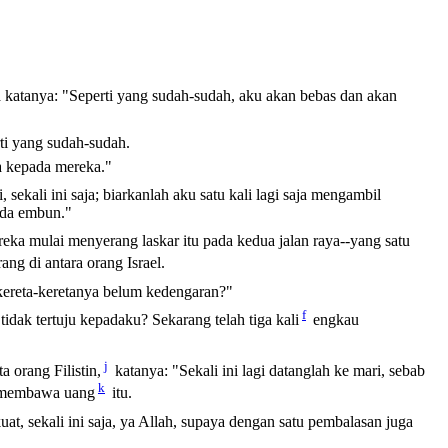
ta katanya: "Seperti yang sudah-sudah, aku akan bebas dan akan
ti yang sudah-sudah.
ka kepada mereka."
i, sekali ini saja; biarkanlah aku satu kali lagi saja mengambil
 ada embun."
reka mulai menyerang laskar itu pada kedua jalan raya--yang satu
ng di antara orang Israel.
kereta-keretanya belum kedengaran?"
f
idak tertuju kepadaku? Sekarang telah tiga kali
engkau
j
a orang Filistin,
katanya: "Sekali ini lagi datanglah ke mari, sebab
k
il membawa uang
itu.
, sekali ini saja, ya Allah, supaya dengan satu pembalasan juga