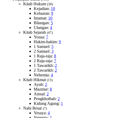
Kitab Hukum
(38)
Kejadian:
10
Keluaran:
9
Imamat:
10
Bilangan:
5
Ulangan:
4
Kitab Sejarah
(47)
Yosua:
7
Hakim-hakim:
9
1 Samuel:
5
2 Samuel:
3
1 Raja-raja:
8
2 Raja-raja:
7
1 Tawarikh:
2
2 Tawarikh:
2
Nehemia:
4
Kitab Hikmat
(15)
Ayub:
2
Mazmur:
8
Amsal:
2
Pengkhotbah:
2
Kidung Agung:
1
Nabi Besar
(7)
Yesaya:
4
Yeremia:
2