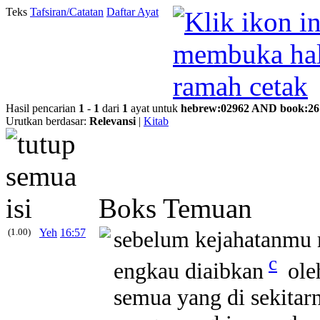
Teks
Tafsiran/Catatan
Daftar Ayat
Hasil pencarian
1
-
1
dari
1
ayat untuk
hebrew
:
02962
AND
book
:
26
Urutkan berdasar:
Relevansi
|
Kitab
Boks Temuan
(1.00)
Yeh
16:57
sebelum kejahatanmu me
c
engkau diaibkan
ole
semua yang di sekitar