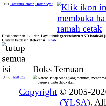
Teks
Tafsiran/Catatan
Daftar Ayat
Hasil pencarian
1
-
1
dari
1
ayat untuk
greek
:
zhtwn
AND
book
:
40
[
Urutkan berdasar:
Relevansi
|
Kitab
Boks Temuan
(1.00)
Mat
7:8
Karena setiap orang yang meminta, menerima
baginya pintu dibukakan.
Copyright
© 2005-20
(YLSA)
. Al