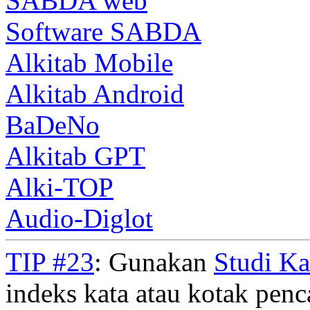
SABDA web
Software SABDA
Alkitab Mobile
Alkitab Android
BaDeNo
Alkitab GPT
Alki-TOP
Audio-Diglot
TIP #23
: Gunakan
Studi K
indeks kata atau kotak penca