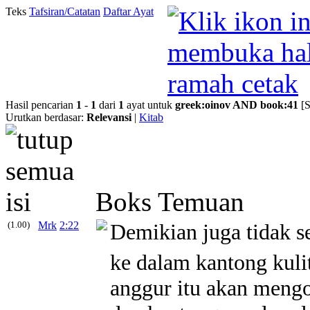
Teks
Tafsiran/Catatan
Daftar Ayat
Hasil pencarian
1
-
1
dari
1
ayat untuk
greek
:
oinov
AND
book
:
41
[
Urutkan berdasar:
Relevansi
|
Kitab
Boks Temuan
(1.00)
Mrk
2:22
Demikian juga tidak 
ke dalam kantong kuli
anggur itu akan mengo