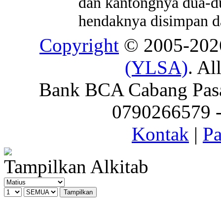
dan kantongnya dua-du
hendaknya disimpan d
Copyright
© 2005-20
(YLSA)
. Al
Bank BCA Cabang Pasar
0790266579 - 
Kontak
|
Pa
Tampilkan Alkitab