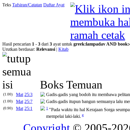
Teks
Tafsiran/Catatan
Daftar Ayat
Hasil pencarian
1
-
3
dari
3
ayat untuk
greek
:
lampadav
AND
book
:
Urutkan berdasar:
Relevansi
|
Kitab
Boks Temuan
(1.00)
Mat
25:3
Gadis-gadis yang bodoh itu membawa pelitan
(1.00)
Mat
25:7
Gadis-gadis itupun bangun semuanya lalu me
(0.90)
Mat
25:1
1
"Pada waktu itu hal Kerajaan Sorga seump
g
mempelai laki-laki.
Copyright
© 2005-20