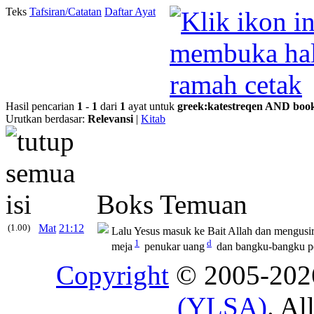
Teks
Tafsiran/Catatan
Daftar Ayat
Hasil pencarian
1
-
1
dari
1
ayat untuk
greek
:
katestreqen
AND
boo
Urutkan berdasar:
Relevansi
|
Kitab
Boks Temuan
(1.00)
Mat
21:12
Lalu Yesus masuk ke Bait Allah dan mengusir
1
d
meja
penukar uang
dan bangku-bangku p
Copyright
© 2005-20
(YLSA)
. Al