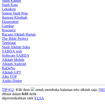
Studi Kamus
Studi Kata
Leksikon
Sistem Studi Peta
Ilustrasi Khotbah
Ekspositori
Gambar
Resource
Bacaan Alkitab Harian
The Bible Project
Tetelestai
Studi Alkitab Suku
SABDA web
Software SABDA
Alkitab Mobile
Alkitab Android
BaDeNo
Alkitab GPT
Alki-TOP
Audio-Diglot
TIP #12
: Klik ikon
untuk membuka halaman teks alkitab saja. [
S
dibuat dalam
0.03
detik
dipersembahkan oleh
YLSA