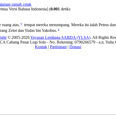
emua Versi Bahasa Indonesia]
(
0.001
detik)
y
e ruang atas,
tempat mereka menumpang. Mereka itu ialah Petrus dan
z
rang Zelot dan Yudas bin Yakobus.
ight
© 2005-2026
Yayasan Lembaga SABDA (YLSA)
. All Rights Re
A Cabang Pasar Legi Solo - No. Rekening: 0790266579 - a.n. Yulia 
Kontak
|
Partisipasi
|
Donasi