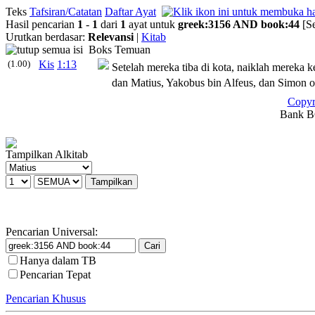
Teks
Tafsiran/Catatan
Daftar Ayat
Hasil pencarian
1
-
1
dari
1
ayat untuk
greek
:
3156
AND
book
:
44
[S
Urutkan berdasar:
Relevansi
|
Kitab
Boks Temuan
(1.00)
Kis
1:13
Setelah mereka tiba di kota, naiklah mereka k
dan Matius, Yakobus bin Alfeus, dan Simon o
Copyr
Bank BC
Tampilkan Alkitab
Pencarian Universal:
Hanya dalam TB
Pencarian Tepat
Pencarian Khusus