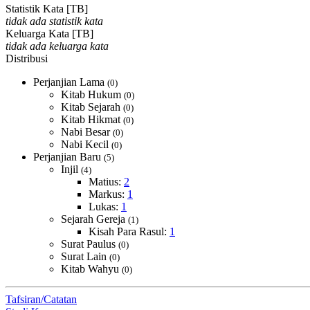
Statistik Kata [TB]
tidak ada statistik kata
Keluarga Kata [TB]
tidak ada keluarga kata
Distribusi
Perjanjian Lama
(0)
Kitab Hukum
(0)
Kitab Sejarah
(0)
Kitab Hikmat
(0)
Nabi Besar
(0)
Nabi Kecil
(0)
Perjanjian Baru
(5)
Injil
(4)
Matius:
2
Markus:
1
Lukas:
1
Sejarah Gereja
(1)
Kisah Para Rasul:
1
Surat Paulus
(0)
Surat Lain
(0)
Kitab Wahyu
(0)
Tafsiran/Catatan