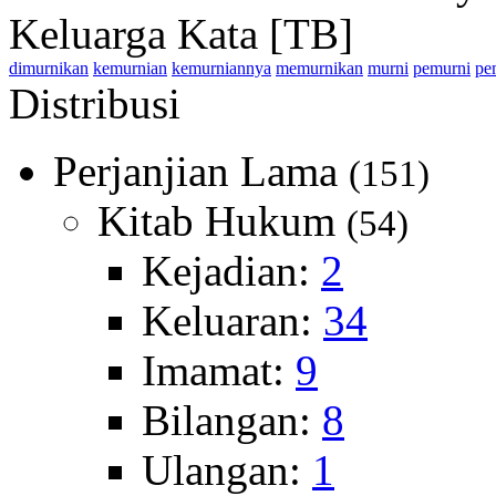
Keluarga Kata [TB]
dimurnikan
kemurnian
kemurniannya
memurnikan
murni
pemurni
pe
Distribusi
Perjanjian Lama
(151)
Kitab Hukum
(54)
Kejadian:
2
Keluaran:
34
Imamat:
9
Bilangan:
8
Ulangan:
1