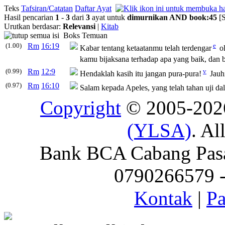
Teks
Tafsiran/Catatan
Daftar Ayat
Hasil pencarian
1
-
3
dari
3
ayat untuk
dimurnikan
AND
book
:
45
[
Urutkan berdasar:
Relevansi
|
Kitab
Boks Temuan
(1.00)
Rm
16:19
e
Kabar tentang ketaatanmu telah terdengar
ol
kamu bijaksana terhadap apa yang baik, dan b
(0.99)
Rm
12:9
v
Hendaklah kasih itu jangan pura-pura!
Jauhi
(0.97)
Rm
16:10
Salam kepada Apeles, yang telah tahan uji da
Copyright
© 2005-20
(YLSA)
. Al
Bank BCA Cabang Pasar
0790266579 - 
Kontak
|
Pa