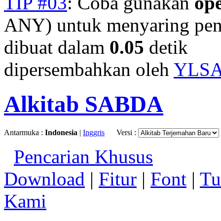
TIP #03
: Coba gunakan
op
ANY) untuk menyaring penc
dibuat dalam
0.05
detik
dipersembahkan oleh
YLS
Alkitab SABDA
Antarmuka :
Indonesia
|
Inggris
Versi :
Pencarian Khusus
Download
|
Fitur
|
Font
|
Tu
Kami