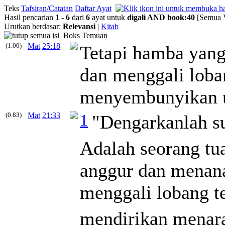
Teks
Tafsiran/Catatan
Daftar Ayat
Hasil pencarian
1
-
6
dari
6
ayat untuk
digali
AND
book
:
40
[Semua V
Urutkan berdasar:
Relevansi
|
Kitab
Boks Temuan
(1.00)
Mat
25:18
Tetapi hamba yang 
dan
menggali
loban
menyembunyikan u
(0.83)
Mat
21:33
1
"Dengarkanlah s
Adalah seorang t
anggur dan menana
menggali
lobang t
mendirikan menara