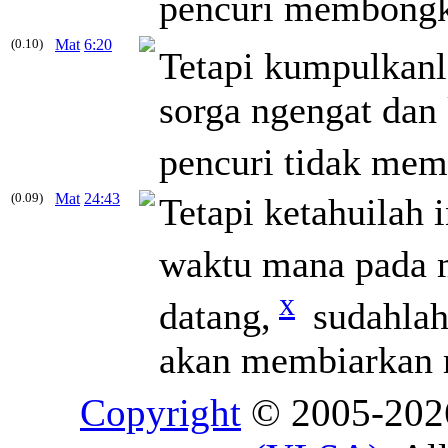
pencuri membongka
(0.10)
Mat
6:20
Tetapi kumpulkanl
sorga ngengat dan
pencuri tidak mem
(0.09)
Mat
24:43
Tetapi ketahuilah 
waktu mana pada m
x
datang,
sudahlah 
akan membiarkan 
Copyright
© 2005-20