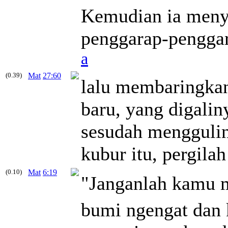
Kemudian ia meny
penggarap-penggara
a
(0.39)
Mat
27:60
lalu membaringka
baru, yang
digalin
sesudah menggulin
kubur itu, pergilah
(0.10)
Mat
6:19
"Janganlah kamu 
bumi ngengat dan 