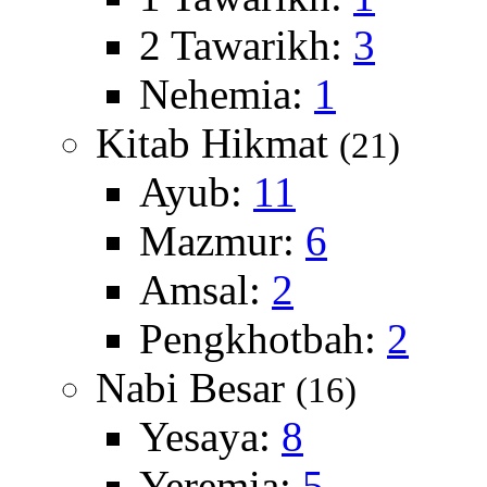
2 Tawarikh:
3
Nehemia:
1
Kitab Hikmat
(21)
Ayub:
11
Mazmur:
6
Amsal:
2
Pengkhotbah:
2
Nabi Besar
(16)
Yesaya:
8
Yeremia:
5