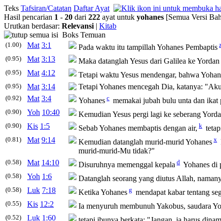
Teks
Tafsiran/Catatan
Daftar Ayat
Hasil pencarian
1
-
20
dari
222
ayat untuk
yohanes
[Semua Versi Bah
Urutkan berdasar:
Relevansi
|
Kitab
Boks Temuan
(1.00)
Mat
3:1
Pada waktu itu tampillah
Yohanes
Pembaptis
(0.95)
Mat
3:13
Maka datanglah Yesus dari Galilea ke Yorda
(0.95)
Mat
4:12
Tetapi waktu Yesus mendengar, bahwa
Yohan
(0.95)
Mat
3:14
Tetapi
Yohanes
mencegah Dia, katanya: "Akul
(0.92)
Mat
3:4
c
Yohanes
memakai jubah bulu unta dan ikat
(0.90)
Yoh
10:40
Kemudian Yesus pergi lagi ke seberang Yorda
(0.90)
Kis
1:5
k
Sebab
Yohanes
membaptis dengan air,
tetap
(0.81)
Mat
9:14
x
Kemudian datanglah murid-murid
Yohanes
murid-murid-Mu tidak?"
(0.58)
Mat
14:10
d
Disuruhnya memenggal kepala
Yohanes
di 
(0.58)
Yoh
1:6
Datanglah seorang yang diutus Allah, naman
(0.58)
Luk
7:18
g
Ketika
Yohanes
mendapat kabar tentang sega
(0.55)
Kis
12:2
Ia menyuruh membunuh Yakobus, saudara
Yo
(0.52)
Luk
1:60
tetapi ibunya berkata: "Jangan, ia harus dina