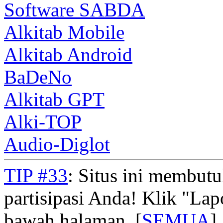
Software SABDA
Alkitab Mobile
Alkitab Android
BaDeNo
Alkitab GPT
Alki-TOP
Audio-Diglot
TIP #33
: Situs ini membut
partisipasi Anda! Klik "La
bawah halaman. [
SEMUA
]