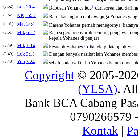
(0.52)
Luk
20:4
j
Baptisan
Yohanes
itu,
dari sorga atau dari m
(0.52)
Kis
15:37
Barnabas ingin membawa juga
Yohanes
yang 
(0.51)
Mat
14:4
Karena
Yohanes
pernah menegornya, katanya:
(0.51)
Mrk
6:27
Raja segera menyuruh seorang pengawal den
kepala
Yohanes
di penjara.
(0.49)
Mrk
1:14
r
Sesudah
Yohanes
ditangkap datanglah Yesus
(0.49)
Luk
3:18
Dengan banyak nasihat lain
Yohanes
memberit
(0.48)
Yoh
3:24
sebab pada waktu itu
Yohanes
belum dimasukk
Copyright
© 2005-20
(YLSA)
. Al
Bank BCA Cabang Pasar
0790266579 - 
Kontak
|
Pa