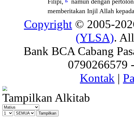
Filipi,
namun dengan pertolong
memberitakan Injil Allah kepad
Copyright
© 2005-20
(YLSA)
. Al
Bank BCA Cabang Pasar
0790266579 - 
Kontak
|
Pa
Tampilkan Alkitab