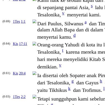
Kami naik ke sebuah kapal dari
s
di sepanjang pantai Asia,
lalu 
v
Tesalonika
,
menyertai kami.
(0.69)
1Tes
1:1
a
Dari Paulus, Silwanus
dan Tim
dalam Allah Bapa dan di dalam 
d
menyertai kamu.
(0.64)
Kis
17:11
Orang-orang Yahudi di kota itu 
t
Tesalonika
,
karena mereka mene
hari mereka menyelidiki Kitab S
v
demikian.
(0.61)
Kis
20:4
Ia disertai oleh Sopater anak Pir
g
h
dari
Tesalonika
,
dan Gayus
k
l
yaitu Tikhikus
dan Trofimus.
(0.03)
1Tes
2:2
Tetapi sungguhpun kami sebelum
g