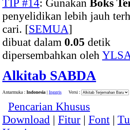
TIP #14
: Gunakan
Boks T
penyelidikan lebih jauh te
cari. [
SEMUA
]
dibuat dalam
0.05
detik
dipersembahkan oleh
YLS
Alkitab SABDA
Antarmuka :
Indonesia
|
Inggris
Versi :
Pencarian Khusus
Download
|
Fitur
|
Font
|
Tu