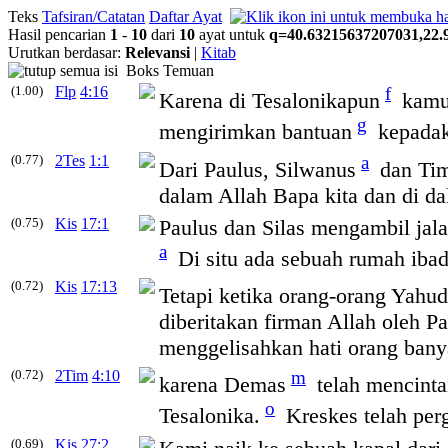
Teks
Tafsiran/Catatan
Daftar Ayat
Hasil pencarian
1
-
10
dari
10
ayat untuk
q
=
40
.
63215637207031
,
22
.
Urutkan berdasar:
Relevansi
|
Kitab
Boks Temuan
(1.00)
Flp
4:16
f
Karena di
Tesalonikapun
kamu 
g
mengirimkan bantuan
kepada
(0.77)
2Tes
1:1
a
Dari Paulus, Silwanus
dan Tim
dalam Allah Bapa kita dan di d
(0.75)
Kis
17:1
Paulus dan Silas mengambil jala
a
Di situ ada sebuah rumah ibad
(0.72)
Kis
17:13
Tetapi ketika orang-orang Yahud
diberitakan firman Allah oleh P
menggelisahkan hati orang bany
(0.72)
2Tim
4:10
m
karena Demas
telah mencintai
o
Tesalonika
.
Kreskes telah perg
(0.69)
Kis
27:2