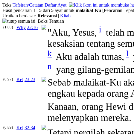
Teks
Tafsiran/Catatan
Daftar Ayat
Hasil pencarian
1
-
5
dari
5
ayat untuk
malaikat
-
Ku
[Pencarian Tepat
Urutkan berdasar:
Relevansi
|
Kitab
Boks Temuan
(1.00)
Why
22:16
i
"Aku, Yesus,
telah 
kesaksian tentang sem
k
l
Aku adalah tunas,
n
yang gilang-gemilan
(0.97)
Kel
23:23
Sebab
malaikat-Ku
ak
engkau kepada orang A
Kanaan, orang Hewi d
melenyapkan mereka.
(0.89)
Kel
32:34
Tetapi pergilah sekara