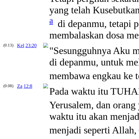
yang telah Kusebutka
a
di depanmu, tetapi 
membalaskan dosa me
(0.13)
Kel
23:20
"Sesungguhnya Aku me
di depanmu, untuk mel
membawa engkau ke te
(0.08)
Za
12:8
Pada waktu itu TUHA
Yerusalem, dan orang
waktu itu akan menjad
menjadi seperti Allah,