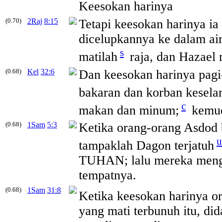
Keesokan
harinya
(0.70)
2Raj
8:15
Tetapi
keesokan
harinya ia
dicelupkannya ke dalam ai
s
matilah
raja, dan Hazael 
(0.68)
Kel
32:6
Dan
keesokan
harinya pag
bakaran dan korban kesela
c
makan dan minum;
kemud
(0.68)
1Sam
5:3
Ketika orang-orang Asdod
u
tampaklah Dagon terjatuh
TUHAN; lalu mereka meng
tempatnya.
(0.68)
1Sam
31:8
Ketika
keesokan
harinya or
yang mati terbunuh itu, di