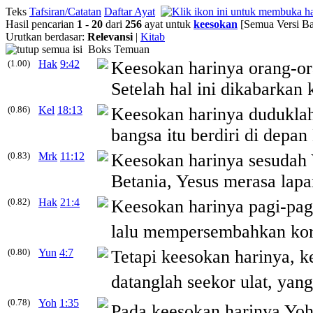
Teks
Tafsiran/Catatan
Daftar Ayat
Hasil pencarian
1
-
20
dari
256
ayat untuk
keesokan
[Semua Versi Ba
Urutkan berdasar:
Relevansi
|
Kitab
Boks Temuan
(1.00)
Hak
9:42
Keesokan
harinya orang-ora
Setelah hal ini dikabarkan
(0.86)
Kel
18:13
Keesokan
harinya duduklah
bangsa itu berdiri di depan
(0.83)
Mrk
11:12
Keesokan
harinya sesudah
Betania, Yesus merasa lapa
(0.82)
Hak
21:4
Keesokan
harinya pagi-pag
lalu mempersembahkan kor
(0.80)
Yun
4:7
Tetapi
keesokan
harinya, ke
datanglah seekor ulat, yan
(0.78)
Yoh
1:35
Pada
keesokan
harinya Yoh