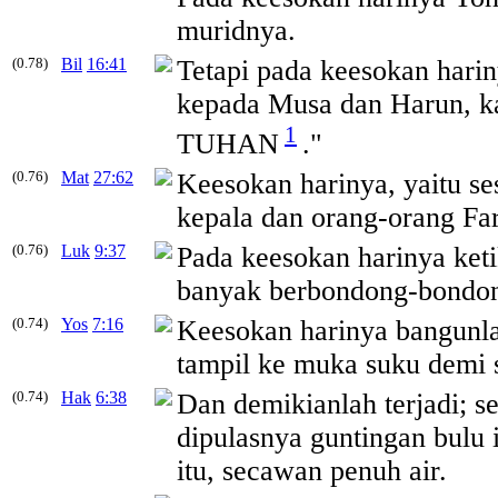
muridnya.
(0.78)
Bil
16:41
Tetapi pada
keesokan
harin
kepada Musa dan Harun, k
1
TUHAN
."
(0.76)
Mat
27:62
Keesokan
harinya, yaitu s
kepala dan orang-orang Fa
(0.76)
Luk
9:37
Pada
keesokan
harinya keti
banyak berbondong-bondo
(0.74)
Yos
7:16
Keesokan
harinya bangunla
tampil ke muka suku demi 
(0.74)
Hak
6:38
Dan demikianlah terjadi; 
dipulasnya guntingan bulu 
itu, secawan penuh air.