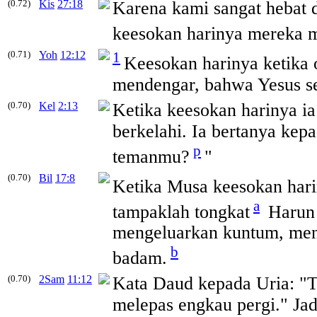
(0.72)
Kis
27:18
Karena kami sangat hebat
keesokan
harinya mereka m
(0.71)
Yoh
12:12
1
Keesokan
harinya ketika
mendengar, bahwa Yesus se
(0.70)
Kel
2:13
Ketika
keesokan
harinya ia
berkelahi. Ia bertanya kep
p
temanmu?
"
(0.70)
Bil
17:8
Ketika Musa
keesokan
har
a
tampaklah tongkat
Harun 
mengeluarkan kuntum, me
b
badam.
(0.70)
2Sam
11:12
Kata Daud kepada Uria: "Ti
melepas engkau pergi." Jadi