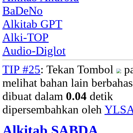
BaDeNo
Alkitab GPT
Alki-TOP
Audio-Diglot
TIP #25
: Tekan Tombol
pa
melihat bahan lain berbahasa
dibuat dalam
0.04
detik
dipersembahkan oleh
YLS
Alkitab SABDA