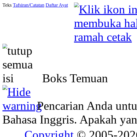
Teks
Tafsiran/Catatan
Daftar Ayat
Boks Temuan
Pencarian Anda unt
Bahasa Inggris. Apakah y
Copyright
© 2005-20