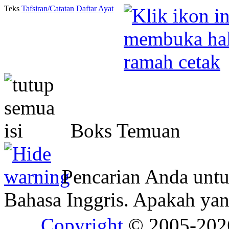
Teks
Tafsiran/Catatan
Daftar Ayat
Boks Temuan
Pencarian Anda unt
Bahasa Inggris. Apakah y
Copyright
© 2005-20