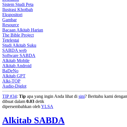
Sistem Studi Peta
Ilustrasi Khotbah
Ekspositori
Gambar
Resource
Bacaan Alkitab Harian
The Bible Project
Tetelestai
Studi Alkitab Suku
SABDA web
Software SABDA
Alkitab Mobile
Alkitab Android
BaDeNo
Alkitab GPT
Alki-TOP
Audio-Diglot
TIP #34
:
Tip
apa yang ingin Anda lihat di
sini
? Beritahu kami dengan
dibuat dalam
0.03
detik
dipersembahkan oleh
YLSA
Alkitab SABDA