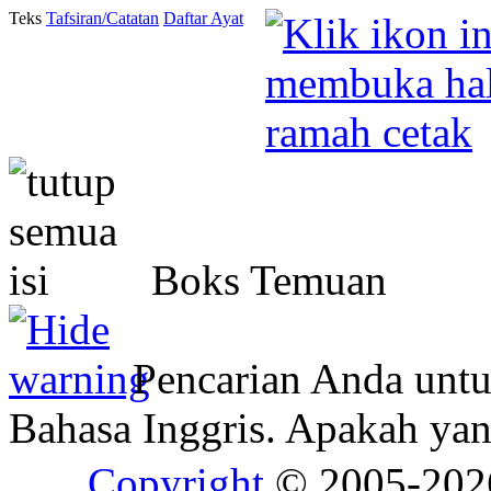
Teks
Tafsiran/Catatan
Daftar Ayat
Boks Temuan
Pencarian Anda unt
Bahasa Inggris. Apakah y
Copyright
© 2005-20