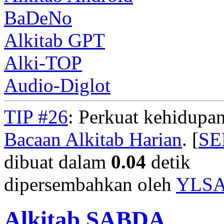
BaDeNo
Alkitab GPT
Alki-TOP
Audio-Diglot
TIP #26
: Perkuat kehidupan
Bacaan Alkitab Harian
. [
S
dibuat dalam
0.04
detik
dipersembahkan oleh
YLS
Alkitab SABDA