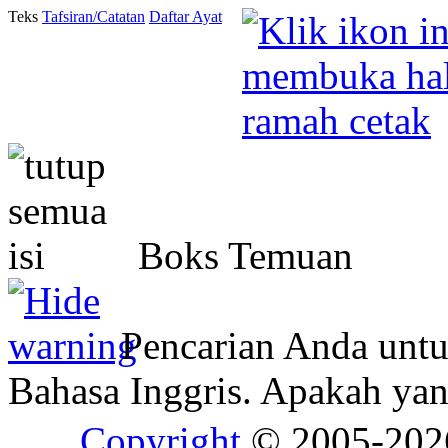
Teks
Tafsiran/Catatan
Daftar Ayat
Boks Temuan
Pencarian Anda unt
Bahasa Inggris. Apakah y
Copyright
© 2005-20