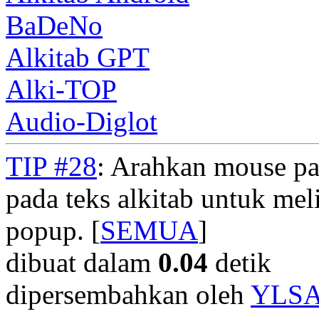
BaDeNo
Alkitab GPT
Alki-TOP
Audio-Diglot
TIP #28
: Arahkan mouse pad
pada teks alkitab untuk meli
popup. [
SEMUA
]
dibuat dalam
0.04
detik
dipersembahkan oleh
YLS