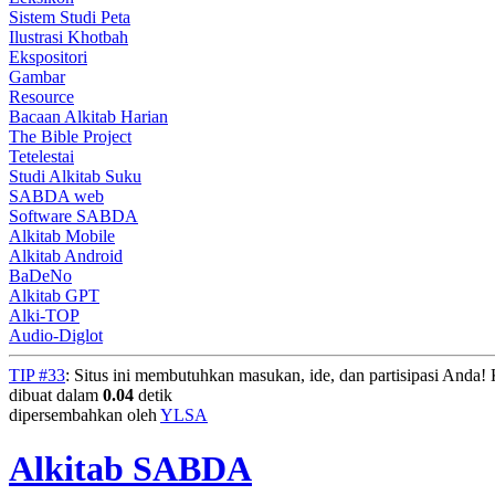
Sistem Studi Peta
Ilustrasi Khotbah
Ekspositori
Gambar
Resource
Bacaan Alkitab Harian
The Bible Project
Tetelestai
Studi Alkitab Suku
SABDA web
Software SABDA
Alkitab Mobile
Alkitab Android
BaDeNo
Alkitab GPT
Alki-TOP
Audio-Diglot
TIP #33
: Situs ini membutuhkan masukan, ide, dan partisipasi Anda
dibuat dalam
0.04
detik
dipersembahkan oleh
YLSA
Alkitab SABDA