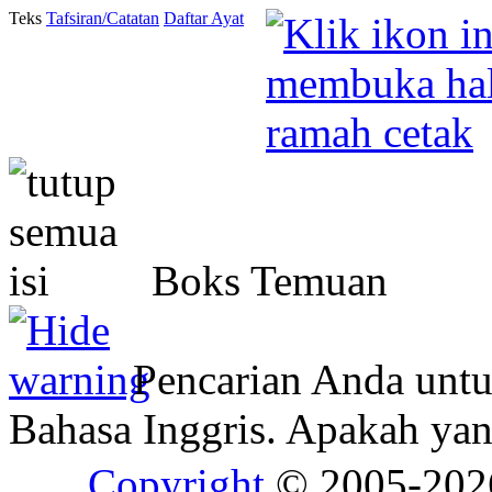
Teks
Tafsiran/Catatan
Daftar Ayat
Boks Temuan
Pencarian Anda unt
Bahasa Inggris. Apakah y
Copyright
© 2005-20