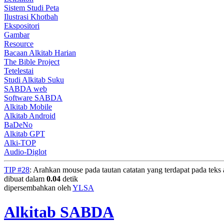
Sistem Studi Peta
Ilustrasi Khotbah
Ekspositori
Gambar
Resource
Bacaan Alkitab Harian
The Bible Project
Tetelestai
Studi Alkitab Suku
SABDA web
Software SABDA
Alkitab Mobile
Alkitab Android
BaDeNo
Alkitab GPT
Alki-TOP
Audio-Diglot
TIP #28
: Arahkan mouse pada tautan catatan yang terdapat pada teks a
dibuat dalam
0.04
detik
dipersembahkan oleh
YLSA
Alkitab SABDA