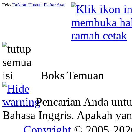
Teks
Tafsiran/Catatan
Daftar Ayat
Boks Temuan
Pencarian Anda unt
Bahasa Inggris. Apakah y
Copyright
© 2005-20