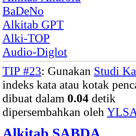
BaDeNo
Alkitab GPT
Alki-TOP
Audio-Diglot
TIP #23
: Gunakan
Studi K
indeks kata atau kotak penca
dibuat dalam
0.04
detik
dipersembahkan oleh
YLS
Alkitab SABDA