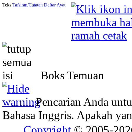
Teks
Tafsiran/Catatan
Daftar Ayat
Boks Temuan
Pencarian Anda unt
Bahasa Inggris. Apakah y
Copyright
© 2005-20