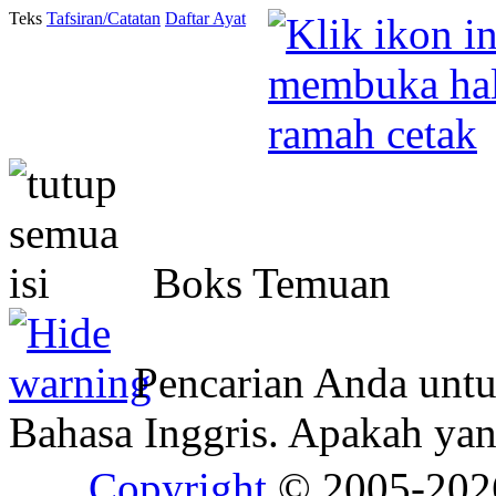
Teks
Tafsiran/Catatan
Daftar Ayat
Boks Temuan
Pencarian Anda unt
Bahasa Inggris. Apakah y
Copyright
© 2005-20