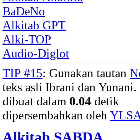
BaDeNo
Alkitab GPT
Alki-TOP
Audio-Diglot
TIP #15
: Gunakan tautan
N
teks asli Ibrani dan Yunani. 
dibuat dalam
0.04
detik
dipersembahkan oleh
YLS
Alkitab SABDA