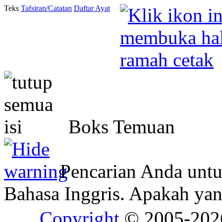
Teks
Tafsiran/Catatan
Daftar Ayat
Boks Temuan
Pencarian Anda unt
Bahasa Inggris. Apakah y
Copyright
© 2005-20