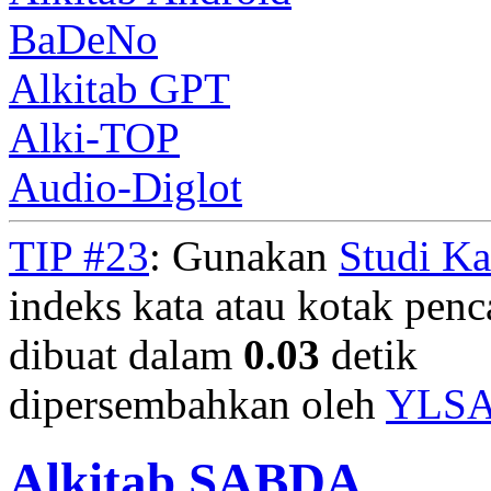
BaDeNo
Alkitab GPT
Alki-TOP
Audio-Diglot
TIP #23
: Gunakan
Studi K
indeks kata atau kotak penca
dibuat dalam
0.03
detik
dipersembahkan oleh
YLS
Alkitab SABDA