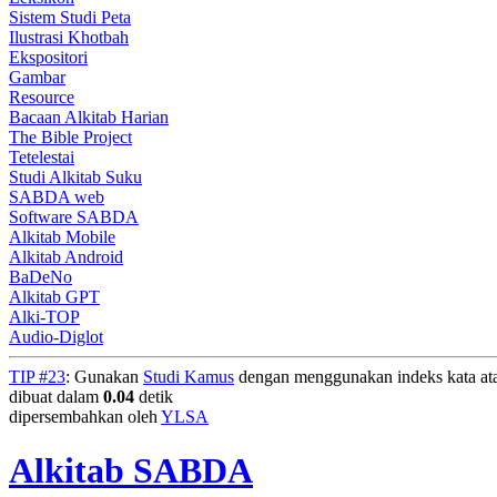
Sistem Studi Peta
Ilustrasi Khotbah
Ekspositori
Gambar
Resource
Bacaan Alkitab Harian
The Bible Project
Tetelestai
Studi Alkitab Suku
SABDA web
Software SABDA
Alkitab Mobile
Alkitab Android
BaDeNo
Alkitab GPT
Alki-TOP
Audio-Diglot
TIP #23
: Gunakan
Studi Kamus
dengan menggunakan indeks kata atau
dibuat dalam
0.04
detik
dipersembahkan oleh
YLSA
Alkitab SABDA