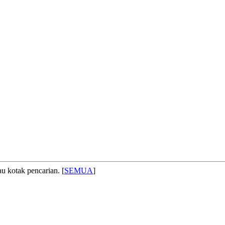
 kotak pencarian. [
SEMUA
]