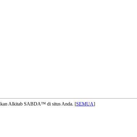
nakan Alkitab SABDA™ di situs Anda. [
SEMUA
]