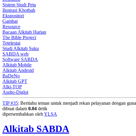
Sistem Studi Peta
Ilustrasi Khotbah
Ekspositori
Gambar
Resource
Bacaan Alkitab Harian
The Bible Project
Tetelestai
Studi Alkitab Suku
SABDA web
Software SABDA
Alkitab Mobile
Alkitab Android
BaDeNo
Alkitab GPT
Alki-TOP
Audio-Diglot
TIP #35
: Beritahu teman untuk menjadi rekan pelayanan dengan gu
dibuat dalam
0.04
detik
dipersembahkan oleh
YLSA
Alkitab SABDA