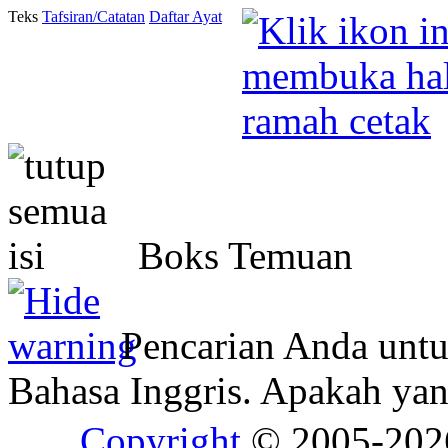
Teks
Tafsiran/Catatan
Daftar Ayat
Boks Temuan
Pencarian Anda unt
Bahasa Inggris. Apakah y
Copyright
© 2005-20