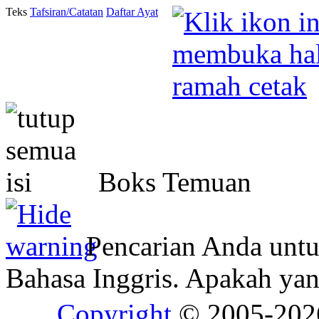
Teks
Tafsiran/Catatan
Daftar Ayat
Boks Temuan
Pencarian Anda unt
Bahasa Inggris. Apakah y
Copyright
© 2005-20