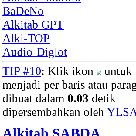
BaDeNo
Alkitab GPT
Alki-TOP
Audio-Diglot
TIP #10
: Klik ikon
untuk 
menjadi per baris atau parag
dibuat dalam
0.03
detik
dipersembahkan oleh
YLS
Alkitab SABDA