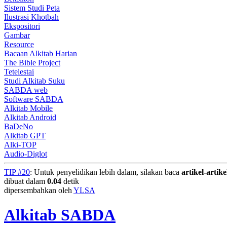
Sistem Studi Peta
Ilustrasi Khotbah
Ekspositori
Gambar
Resource
Bacaan Alkitab Harian
The Bible Project
Tetelestai
Studi Alkitab Suku
SABDA web
Software SABDA
Alkitab Mobile
Alkitab Android
BaDeNo
Alkitab GPT
Alki-TOP
Audio-Diglot
TIP #20
: Untuk penyelidikan lebih dalam, silakan baca
artikel-artike
dibuat dalam
0.04
detik
dipersembahkan oleh
YLSA
Alkitab SABDA