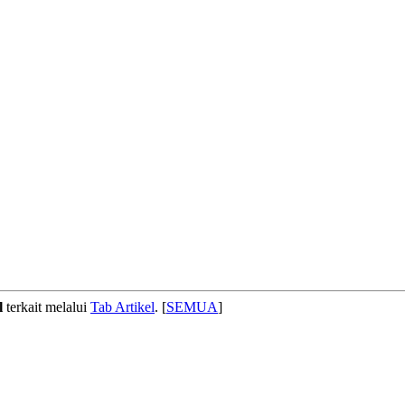
l
terkait melalui
Tab Artikel
. [
SEMUA
]