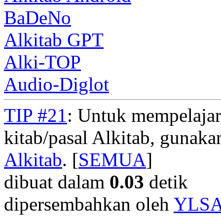
BaDeNo
Alkitab GPT
Alki-TOP
Audio-Diglot
TIP #21
: Untuk mempelajar
kitab/pasal Alkitab, gunak
Alkitab
. [
SEMUA
]
dibuat dalam
0.03
detik
dipersembahkan oleh
YLS