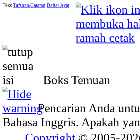
Teks
Tafsiran/Catatan
Daftar Ayat
Boks Temuan
Pencarian Anda unt
Bahasa Inggris. Apakah y
Copyright
© 2005-20