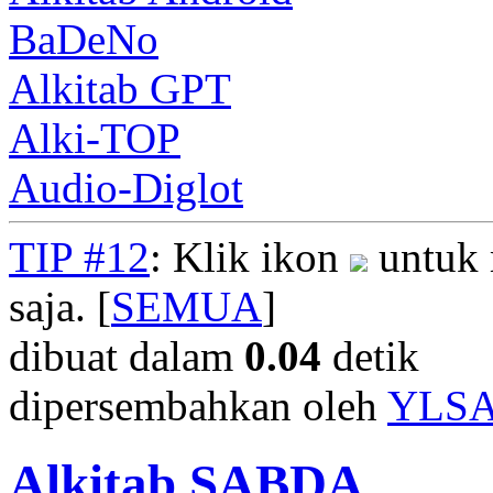
BaDeNo
Alkitab GPT
Alki-TOP
Audio-Diglot
TIP #12
: Klik ikon
untuk 
saja. [
SEMUA
]
dibuat dalam
0.04
detik
dipersembahkan oleh
YLS
Alkitab SABDA