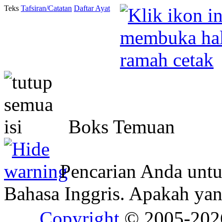
Teks
Tafsiran/Catatan
Daftar Ayat
Boks Temuan
Pencarian Anda unt
Bahasa Inggris. Apakah y
Copyright
© 2005-20