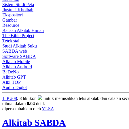
Sistem Studi Peta
Ilustrasi Khotbah
Ekspositori
Gambar
Resource
Bacaan Alkitab Harian
The Bible Project
Tetelestai
Studi Alkitab Suku
SABDA web
Software SABDA
Alkitab Mobile
Alkitab Android
BaDeNo
Alkitab GPT
Alki-TOP
Audio-Diglot
TIP #08
: Klik ikon
untuk memisahkan teks alkitab dan catatan secara
dibuat dalam
0.04
detik
dipersembahkan oleh
YLSA
Alkitab SABDA