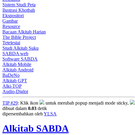
Sistem Studi Peta
Ilustrasi Khotbah
Ekspositori
Gambar
Resource
Bacaan Alkitab Harian
The Bible Project
Tetelestai
Studi Alkitab Suku
SABDA web
Software SABDA
Alkitab Mobile
Alkitab Android
BaDeNo
Alkitab GPT
Alki-TOP
Audio-Diglot
TIP #29
: Klik ikon
untuk merubah popup menjadi mode sticky,
dibuat dalam
0.03
detik
dipersembahkan oleh
YLSA
Alkitab SABDA