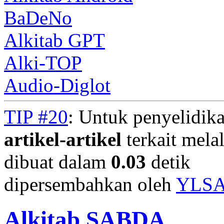
BaDeNo
Alkitab GPT
Alki-TOP
Audio-Diglot
TIP #20
: Untuk penyelidika
artikel-artikel
terkait mela
dibuat dalam
0.03
detik
dipersembahkan oleh
YLS
Alkitab SABDA