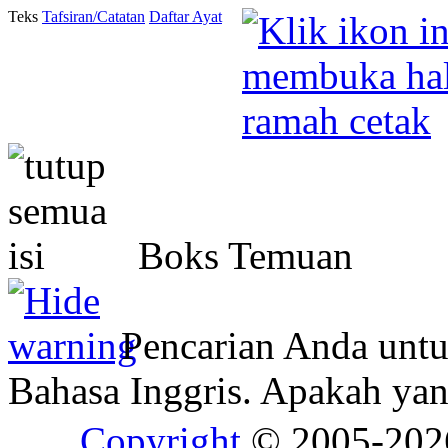
Teks
Tafsiran/Catatan
Daftar Ayat
Boks Temuan
Pencarian Anda unt
Bahasa Inggris. Apakah y
Copyright
© 2005-20